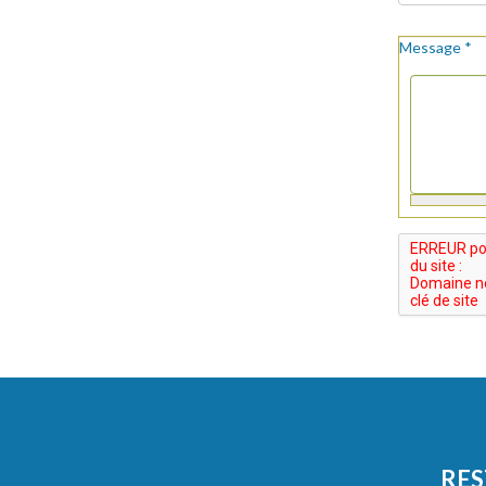
Message
*
RES