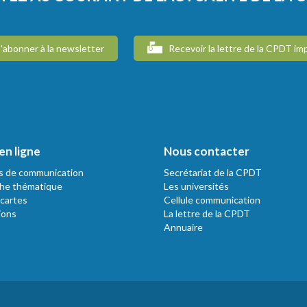
'abonner à la newsletter
Recevoir la lettre de la CPDT im
en ligne
Nous contacter
s de communication
Secrétariat de la CPDT
he thématique
Les universités
 cartes
Cellule communication
ions
La lettre de la CPDT
Annuaire