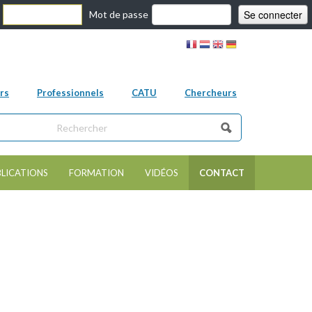
Mot de passe
rs
Professionnels
CATU
Chercheurs
s ce site
e de recherche
LICATIONS
FORMATION
VIDÉOS
CONTACT