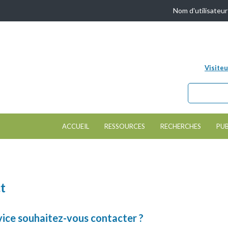
Nom d'utilisateur
Visiteu
Chercher dan
Formulair
ACCUEIL
RESSOURCES
RECHERCHES
PUB
t
vice souhaitez-vous contacter ?