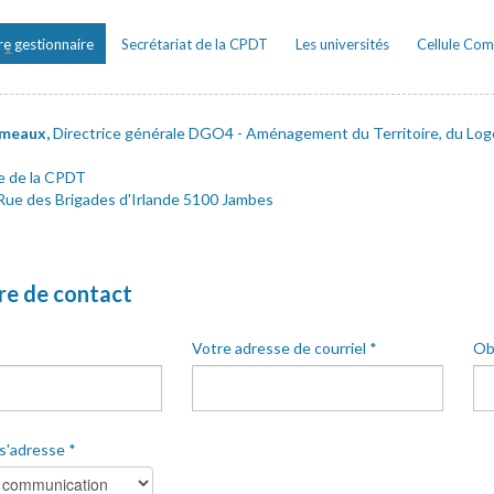
re gestionnaire
(onglet actif)
Secrétariat de la CPDT
Les universités
Cellule Co
rmeaux,
Directrice générale DGO4 - Aménagement du Territoire, du Logem
e de la CPDT
 Rue des Brigades d'Irlande 5100 Jambes
re de contact
Votre adresse de courriel
*
Ob
s'adresse
*