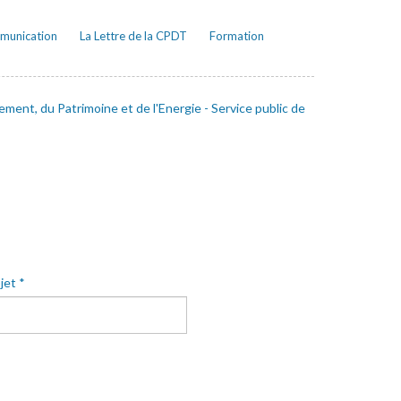
mmunication
La Lettre de la CPDT
Formation
ent, du Patrimoine et de l'Energie - Service public de
jet
*