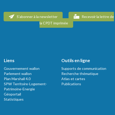
S'abonner à la newsletter
Recevoir la lettre de
la CPDT imprimée
Liens
Outils en ligne
Gouvernement wallon
Supports de communication
Parlement wallon
Recherche thématique
Plan Marshall 4.0
Atlas et cartes
SPW Territoire-Logement-
Publications
Patrimoine-Energie
Géoportail
Statistiques