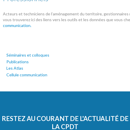
Acteurs et techniciens de l’aménagement du territoire, gestionnaires
vous trouverez ici des liens vers les outils et les données que vous 
communication
.
Séminaires et colloques
Publications
Les Atlas
Cellule communication
RESTEZ AU COURANT DE L'ACTUALITÉ DE
LA CPDT