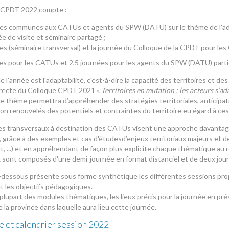
n CPDT 2022 compte :
ées communes aux CATUs et agents du SPW (DATU) sur le thème de l'adap
e de visite et séminaire partagé ;
es (séminaire transversal) et la journée du Colloque de la CPDT pour le
ées pour les CATUs et 2,5 journées pour les agents du SPW (DATU) parti
de l'année est l'adaptabilité, c'est-à-dire la capacité des territoires et d
irecte du Colloque CPDT 2021 «
Territoires en mutation : les acteurs s’ada
e thème permettra d’appréhender des stratégies territoriales, anticip
n renouvelés des potentiels et contraintes du territoire eu égard à ces
es transversaux à destination des CATUs visent une approche davantag
grâce à des exemples et cas d'étudesd’enjeux territoriaux majeurs et des 
t, ...) et en appréhendant de façon plus explicite chaque thématique au 
 sont composés d'une demi-journée en format distanciel et de deux jour
i-dessous présente sous forme synthétique les différentes sessions propo
et les objectifs pédagogiques.
a plupart des modules thématiques, les lieux précis pour la journée en pr
de la province dans laquelle aura lieu cette journée.
 et calendrier session 2022