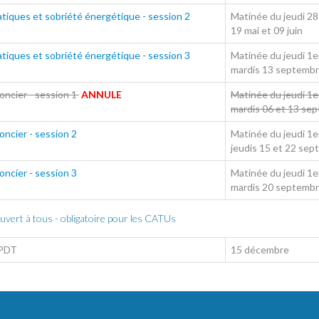
atiques et sobriété énergétique - session 2
Matinée du jeudi 28 a
19 mai et 09 juin
atiques et sobriété énergétique - session 3
Matinée du jeudi 1er
mardis 13 septembr
oncier - session 1
ANNULE
Matinée du jeudi 1er
mardis 06 et 13 se
oncier - session 2
Matinée du jeudi 1er
jeudis 15 et 22 se
oncier - session 3
Matinée du jeudi 1er
mardis 20 septembr
uvert à tous - obligatoire pour les CATUs
CPDT
15 décembre