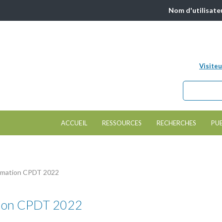
Nom d'utilisate
Visiteu
Chercher da
Formulair
ACCUEIL
RESSOURCES
RECHERCHES
PU
rmation CPDT 2022
ion CPDT 2022