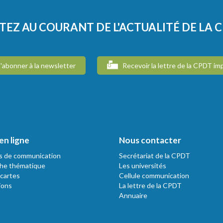
TEZ AU COURANT DE L'ACTUALITÉ DE LA 
'abonner à la newsletter
Recevoir la lettre de la CPDT im
en ligne
Nous contacter
s de communication
Secrétariat de la CPDT
he thématique
Les universités
 cartes
Cellule communication
ions
La lettre de la CPDT
Annuaire