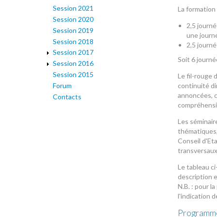
Session 2021
La formatio
Session 2020
2,5 journ
Session 2019
une journé
Session 2018
2,5 journé
Session 2017
Soit 6 journ
Session 2016
Session 2015
Le fil-rouge 
Forum
continuité d
annoncées, c
Contacts
compréhensio
Les séminair
thématiques, 
Conseil d'Eta
transversaux
Le tableau c
description 
N.B. : pour l
l'indication 
Programme