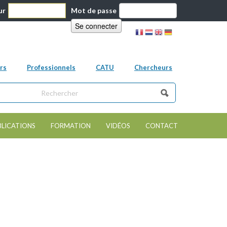
ur
Mot de passe
rs
Professionnels
CATU
Chercheurs
ns ce site
e de recherche
BLICATIONS
FORMATION
VIDÉOS
CONTACT