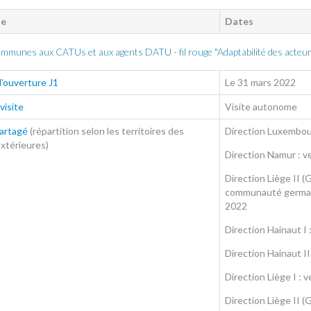
ue
Dates
mmunes aux CATUs et aux agents DATU - fil rouge "Adaptabilité des acteurs 
'ouverture J1
Le 31 mars 2022
visite
Visite autonome
partagé
(répartition selon les territoires des
Direction Luxembou
extérieures)
Direction Namur : v
Direction Liège II (G
communauté germano
2022
Direction Hainaut I 
Direction Hainaut I
Direction Liège I :
Direction Liège II (