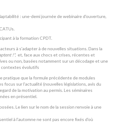
tabilité : une-demi journée de webinaire d'ouverture,
s CATUs.
cipant à la formation CPDT.
es acteurs à s'adapter à de nouvelles situations. Dans la
ptent !",
et, face aux chocs et crises, récentes et
atives ou non, basées notamment sur un décodage et une
 contextes évolutifs
e pratique que la formule précédente de modules
focus sur l'actualité (nouvelles législations, avis du
regard de la motivation au permis. Les séminaires
nées en présentiel.
sées. Le lien sur le nom de la session renvoie à une
ésentiel à l'automne ne sont pas encore fixés d'où