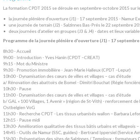
La formation CPDT 2015 se déroule en septembre-octobre 2015 sur le
la journée plénière d'ouverture (J1) - 17 septembre 2015 - Namur Ex
une journée de terrain (J2) - Salzinnes Bas-Prés le 22 septembre 
deux journées d’atelier en groupes (J3 & J4) - dates et lieux variabl
Programme de la
journée plénière d'ouverture (J1) - 17 septembre
8h30 - Accueil
9h00 - Introduction - Yves Hanin (CPDT –CREAT)
9h15 - Mot du Ministre
9h30 - Promotion immobilière - Jean-Marie Halleux (CPDT –Lepur)
10h00 - Dynamisation des cœurs de villes et villages – cas d’étude
a/ Rénovation des abattoirs de Bomel - Dimitri Bouchat (Régie foncière 
10h30 - Pause
11h00 - Dynamisation des cœurs de villes et villages – cas d’étude
b/ GAL « 100 Villages, 1 Avenir » (région de St-Vith) - renforcement de
Ostbelgien VoG
11h30 - Recherche CPDT - Les tissus urbanisés wallon – Barbara Le
12h15 - Pause midi
13h30- Amélioration qualitative des tissus bâtis urbains et villageois
14h45 - Outils de Namur (SSC, guides) - Bertrand Ippersiel (Service A
15h30 - Présentation des sites de Salzinnes / Temploux - formateurs