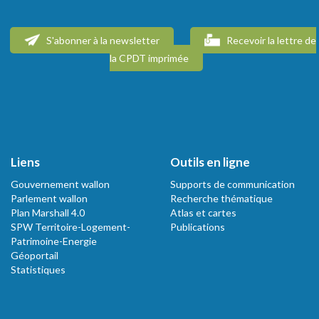
S'abonner à la newsletter
Recevoir la lettre de
la CPDT imprimée
Liens
Outils en ligne
Gouvernement wallon
Supports de communication
Parlement wallon
Recherche thématique
Plan Marshall 4.0
Atlas et cartes
SPW Territoire-Logement-
Publications
Patrimoine-Energie
Géoportail
Statistiques