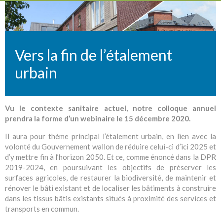
Vers la fin de l’étalement
urbain
Vu le contexte sanitaire actuel, notre colloque annuel
prendra la forme d’un webinaire le 15 décembre 2020.
Il aura pour thème principal l’étalement urbain, en lien avec la
volonté du Gouvernement wallon de réduire celui-ci d’ici 2025 et
d’y mettre fin à l’horizon 2050. Et ce, comme énoncé dans la DPR
2019-2024, en poursuivant les objectifs de préserver les
surfaces agricoles, de restaurer la biodiversité, de maintenir et
rénover le bâti existant et de localiser les bâtiments à construire
dans les tissus bâtis existants situés à proximité des services et
transports en commun.