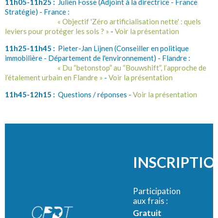
11h05-11h25 :
Julien Fosse (Adjoint à la directrice - France
Stratégie) - France :
« Objectif 'Zéro artificialisation nette' : quels
leviers pour protéger les sols ? »
-
Voir la présentation
11h25-11h45 :
Pieter-Jan Lijnen (Conseiller en politique
immobilière - Département de l'environnement) - Flandre :
« Du “betonstop” au “Bouwshift”, l’approche de
l’étalement urbain en Flandre »
-
Voir la présentation
11h45-12h15 :
Questions / réponses -
Voir la présentation
INSCRIPTIO
Participation
aux frais :
Gratuit