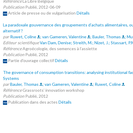
Référence
La Libre Belgique
Publication
Publié, 2012-06-09
Article de presse ou de vulgarisation
Détails
La paradoxale gouvernance des groupements d’achats alimentaires, o
alternatif ?
par
Ruwet, Coline
; van Gameren, Valentine
; Bauler, Thomas
; Mu
Editeur scientifique
Van Dam, Denise
; Streith, M.
; Nizet, J.
; Stassart, P.
Référence
Agroécologie, des semences à l’assiette
Publication
Publié, 2012
Partie d'ouvrage collectif
Détails
The governance of consumption transitions: analysing institutional f
Systems
par
Bauler, Thomas
; van Gameren, Valentine
; Ruwet, Coline
Référence
Grassroots’ innovation workshop
Publication
Publié, 2012
Publication dans des actes
Détails